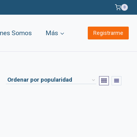
0
énes Somos
Más
Registrarme