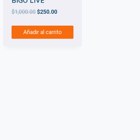
BIGO LIVE
Original
Current
$
1,000.00
$
250.00
price
price
was:
is:
Añadir al carrito
$1,000.00.
$250.00.