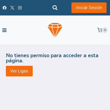
Saltar
al
Iniciar Sesión
contenido
0
No tienes permiso para acceder a esta
página.
Ver Ligas