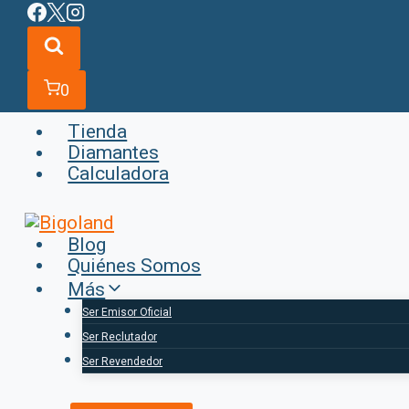
Saltar
al
contenido
0
Tienda
Diamantes
Calculadora
Blog
Quiénes Somos
Más
Ser Emisor Oficial
Ser Reclutador
Ser Revendedor